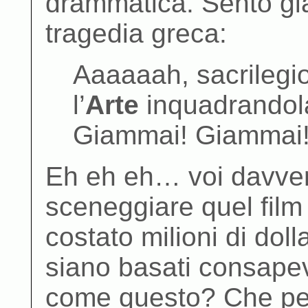
drammatica. Sento già 
tragedia greca:
Aaaaaah, sacrilegio
l’
Arte
inquadrandola
Giammai! Giammai
Eh eh eh… voi davver
sceneggiare quel film 
costato milioni di doll
siano basati consap
come questo? Che per 