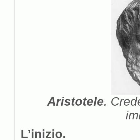
Aristotele
. Cred
im
L’inizio.