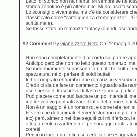
Letto, di storico non ha niente. Mi sembra se ne foss
storica Topolino è più attendibile. Mi ha lascita scan
Lo sconsiglio vivamente, ma c’è da considerare che i
classificato come “carta igienica d’emergenza”. L’Er
scritta male).
Se fosse stato un romanzo fantasy (quindi lasciando t
#2 Comment
By
Giannizzero Nero
On 22 maggio 20
Non sono completamente d’accordo sul parere app
Anticipo però che non ho letto questo romanzo, ma b
Se indubbiamente si possono fare critiche sulla cre
spazzatura, nè di parlare di soldi buttati.
Io ho comprato entrambi i due romanzi in versione r
Credo ci sia da fare un commento riguardo alla narr
uso spesso di frasi brevi, di flash e zoom su particol
Può piacere come può lasciare un po’ interdetti, ma
inoltre volevo puntualizzare il fatto della non storicit
Non è un saggio, è un romanzo, e come tale non si pr
E’ vero che determinati elementi stonano un po’, e n
etc) però, almeno nei due seguiti cui mi riferisco, la
attegiamenti azzarderei, dei personaggi creati, alcuni
corretti.
Perciò io farei una critica su certe scene esagerata