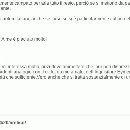
nte campato per aria tutto il resto, perciò se si mettono da par
iente.
autori italiani, anche se forse se si è particolarmente cultori de
? A me è piaciuto molto!
gia mi interessa molto, anzi devo ammettere che, pur non disprezza
videnti analogie con il ciclo, da me amato, dell’Inquisitore Eym
più che sufficiente.Vero anche che si tratta sostanzialmente di 
4/20/eretico/