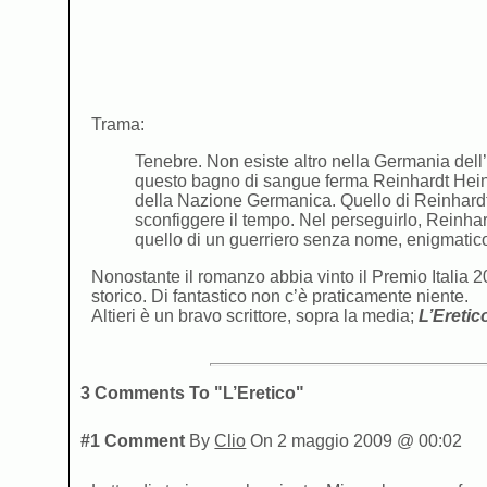
Trama:
Tenebre. Non esiste altro nella Germania de
questo bagno di sangue ferma Reinhardt Heinri
della Nazione Germanica. Quello di Reinhardt,
sconfiggere il tempo. Nel perseguirlo, Reinhar
quello di un guerriero senza nome, enigmatico 
Nonostante il romanzo abbia vinto il Premio Italia 
storico. Di fantastico non c’è praticamente niente.
Altieri è un bravo scrittore, sopra la media;
L’Eretic
3 Comments To "L’Eretico"
#1 Comment
By
Clio
On 2 maggio 2009 @ 00:02