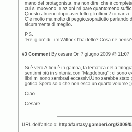
mano del protagonista, ma non direi che è completame
cui si muovono le azioni mi pare quantomeno suffic
Questo almeno dopo aver letto gli ultimi 2 romanzi.
C’è molto ma molto di peggio,soprattutto parlando di 
sicuramente di meglio.
P.S.
“Religion” di Tim Willock l’hai letto? Cosa ne pensi
#3 Comment
By
cesare
On 7 giugno 2009 @ 11:07
Si è vero Altieri è in gamba, la tematica della trilo
sentirmi più in sintonia con “Magdeburg” : ci sono e
libri mi sono sembrati eccessivi.Uno sarebbe stato 
gotica.Spero solo che non esca un quarto volume ;)
Ciao
Cesare
URL dell'articolo:
http://fantasy.gamberi.org/2009/0