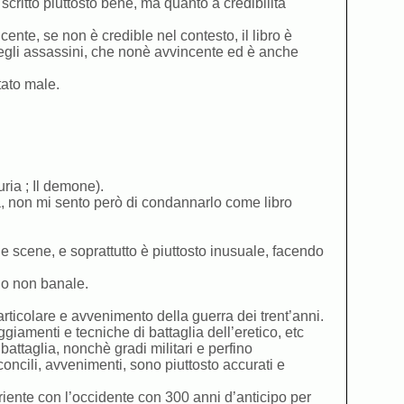
scritto piuttosto bene, ma quanto a credibilità
ente, se non è credible nel contesto, il libro è
 degli assassini, che nonè avvincente ed è anche
tato male.
ria ; Il demone).
ta, non mi sento però di condannarlo come libro
e scene, e soprattutto è piuttosto inusuale, facendo
no non banale.
rticolare e avvenimento della guerra dei trent’anni.
iamenti e tecniche di battaglia dell’eretico, etc
 battaglia, nonchè gradi militari e perfino
 concili, avvenimenti, sono piuttosto accurati e
riente con l’occidente con 300 anni d’anticipo per