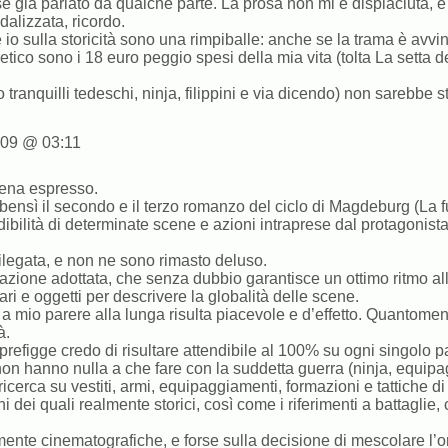
e già parlato da qualche parte. La prosa non mi è dispiaciuta, è 
dalizzata, ricordo.
o sulla storicità sono una rimpiballe: anche se la trama è avvinc
etico sono i 18 euro peggio spesi della mia vita (tolta La setta
ranquilli tedeschi, ninja, filippini e via dicendo) non sarebbe s
09 @ 03:11
ena espresso.
ensì il secondo e il terzo romanzo del ciclo di Magdeburg (La fu
dibilità di determinate scene e azioni intraprese dal protagonis
ilegata, e non ne sono rimasto deluso.
azione adottata, che senza dubbio garantisce un ottimo ritmo all
ari e oggetti per descrivere la globalità delle scene.
 a mio parere alla lunga risulta piacevole e d’effetto. Quantome
à.
efigge credo di risultare attendibile al 100% su ogni singolo pa
on hanno nulla a che fare con la suddetta guerra (ninja, equipagg
 ricerca su vestiti, armi, equipaggiamenti, formazioni e tattiche di
 dei quali realmente storici, così come i riferimenti a battaglie,
mente cinematografiche, e forse sulla decisione di mescolare l’o