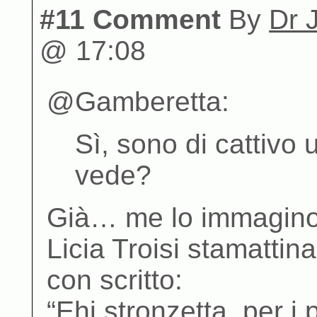
#11 Comment
By
Dr 
@ 17:08
@Gamberetta:
Sì, sono di cattivo
vede?
Già… me lo immagino
Licia Troisi stamattin
con scritto:
“Ehi stronzetta, per i