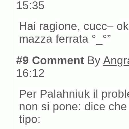
15:35
Hai ragione, cucc– ok
mazza ferrata °_°”
#9 Comment
By
Angr
16:12
Per Palahniuk il prob
non si pone: dice che
tipo: